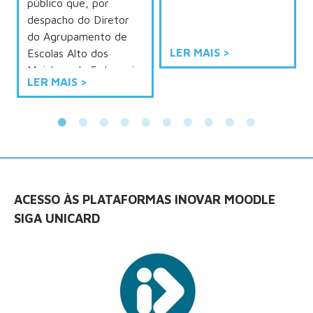
público que, por
despacho do Diretor
do Agrupamento de
LER MAIS >
Escolas Alto dos
Moinhos, de 5 de maio
LER MAIS >
de […]
ACESSO ÀS PLATAFORMAS INOVAR MOODLE
SIGA UNICARD