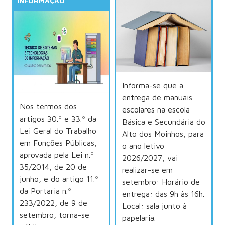
INFORMAÇÃO
Informa-se que a
entrega de manuais
Nos termos dos
escolares na escola
artigos 30.º e 33.º da
Básica e Secundária do
Lei Geral do Trabalho
Alto dos Moinhos, para
em Funções Públicas,
o ano letivo
aprovada pela Lei n.º
2026/2027, vai
35/2014, de 20 de
realizar-se em
junho, e do artigo 11.º
setembro: Horário de
da Portaria n.º
entrega: das 9h às 16h.
233/2022, de 9 de
Local: sala junto à
setembro, torna-se
papelaria.